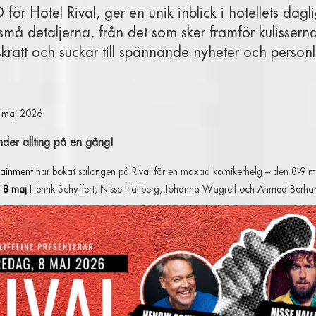
för Hotel Rival, ger en unik inblick i hotellets dagli
 små detaljerna, från det som sker framför kulisserna
 skratt och suckar till spännande nyheter och personl
 maj 2026
änder allting på en gång!
rtainment
har bokat salongen på Rival för en maxad komikerhelg – den 8-9 maj
 8 maj
Henrik Schyffert, Nisse Hallberg, Johanna Wagrell och Ahmed Berha