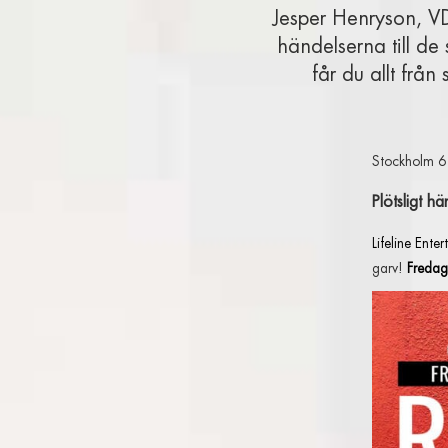
Jesper Henryson, VD 
händelserna till de
får du allt från
Stockholm 6
Plötsligt h
Lifeline Ente
garv!
Fredag