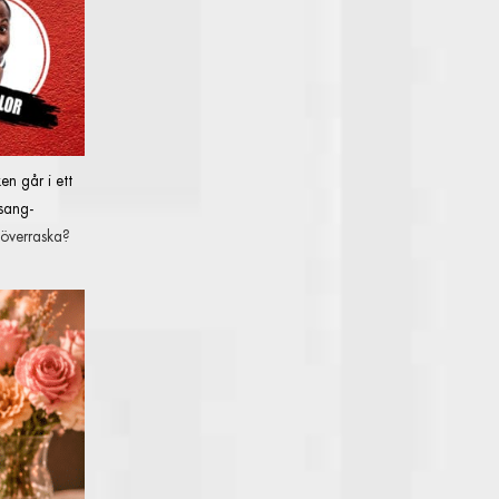
n går i ett
sang-
t överraska?