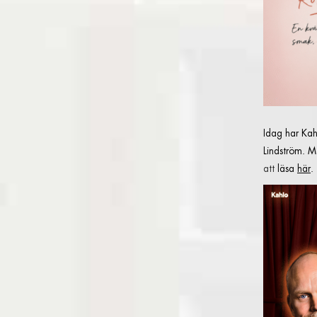
Idag har Kahl
Lindström. Må
att
läsa
här
.