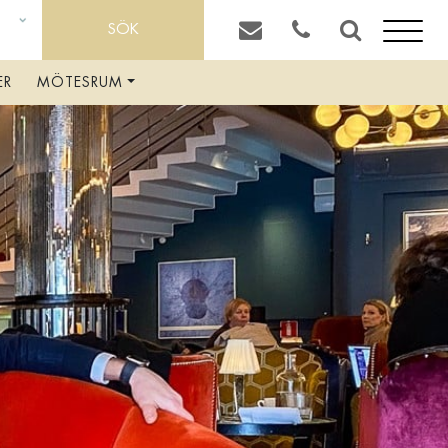
SÖK
LD
ER
MÖTESRUM
MAT & DRYCK
TAVERNAN
FRUKOST EXTERNA GÄSTER
BOKA BORD
WATSON’S BAR
COCKTAILBAREN
OM RIVAL