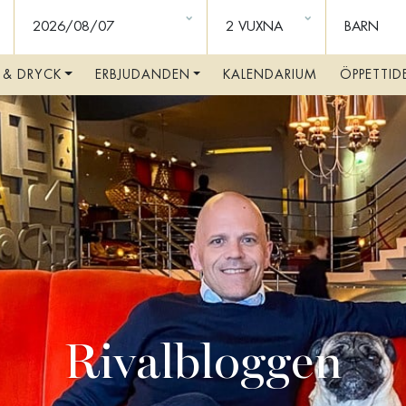
PPTÄCK RIVALS VÄR
 & DRYCK
ERBJUDANDEN
KALENDARIUM
ÖPPETTID
BO PÅ RIVAL
VÅRA RUM OCH SVITER
BOKA RUM
FRUKOSTBUFFÉ
ROOM SERVICE
ALLT OM VÅRA RUM
PAKET OCH ERBJUDANDEN
Rivalbloggen
KONFERENS & KVÄLLSEVENT