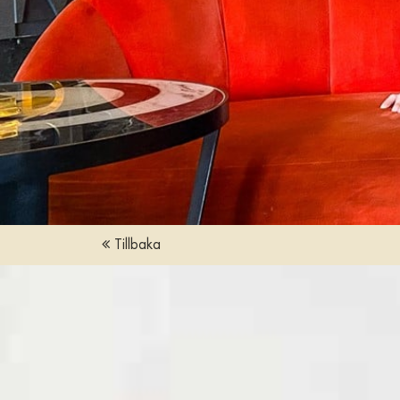
INGET VÄSKFÖRBUD I SALONGEN PÅ RIV
KALENDARIUM – BILJETTER
SALONGSPLAN SHOW
SHOWPAKET STOCKHOLM
BILJETTFRÅGOR
GÅ PÅ SHOW
FÖR PRODUKTIONSBOLAG
Tillbaka