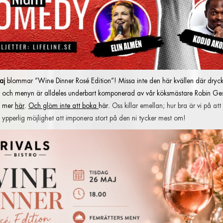
aj
blommar ”Wine Dinner Rosé Edition”! Missa inte den här kvällen där drycke
 och menyn är alldeles underbart komponerad av vår köksmästare Robin Ge
s mer
här
.
Och glöm inte att boka
här.
Oss killar emellan; hur bra är vi på at
n ypperlig möjlighet att imponera stort på den ni tycker mest om!