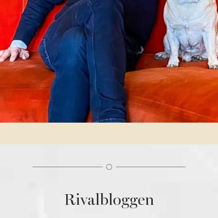
AL
KONFERENSRUM
FÖRELÄSNINGAR OCH KVÄLLSEVENT
INTRESSEANMÄLAN
FAKTA A-Ö
Rivalbloggen