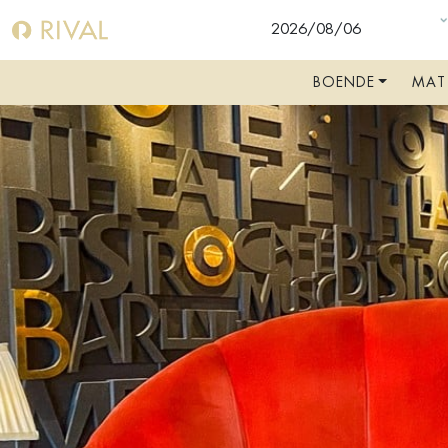
U
BOENDE
MAT
VÄLKOMMEN
BOKA RUM
BOKA BORD
BOKA SHOW, TEATER, KONSERT
FAKTA A-Ö
RIVALBLOGGEN
SHOW