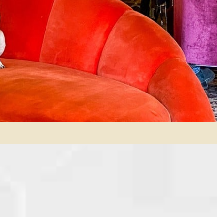
TILLGÄNGLIGHET
KONTAKT
OM HOTEL RIVAL
ÖPPETTIDER
PRESENTKORT
GALLERI
HITTA HIT
PRESS
ARBETA PÅ RIVAL