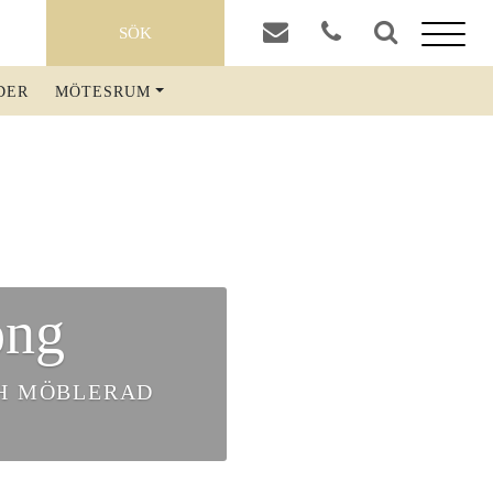
SÖK
LD
DER
MÖTESRUM
MAT & DRYCK
TAVERNAN
FRUKOST EXTERNA GÄSTER
BOKA BORD
ong
WATSON’S BAR
COCKTAILBAREN
CH MÖBLERAD
OM RIVAL