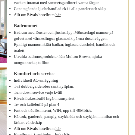
vackert inramat med sammetsgardiner i varma färger.
Genomgående ljusbehandlad ek i i alla paneler och skåp.
Allt om Rivals hotellrum
här
Badrummet
Badrum med fönster och ljusinsläpp. Mönsterlagd marmor på
golvet med värmeslingor, glasmosik på ena duschväggen.
Rymligt marmorinklätt badkar, inglasad duschdel, handfat och
toalett.
Utvalda badrumsprodukter från Molton Brown, mjuka
morgonrockar, tofflor.
Komfort och service
Individuell AC-anläggning
Två dubbelgarderober samt hyllplan.
Turn down service varje kväll
Rivals frukostbuffé ingår i rumspriset.
Te- och kaffebuffé på plan 4
Fast och trådlös internt, WIFI, upp till 40Mbit/s.
Hårtork, garderob, paraply, strykbräda och strykjärn, minibar och
låsbart värdeskåp
Allt om Rivals hotellrum
här
Hotellrum i Stockholm – boka
här.