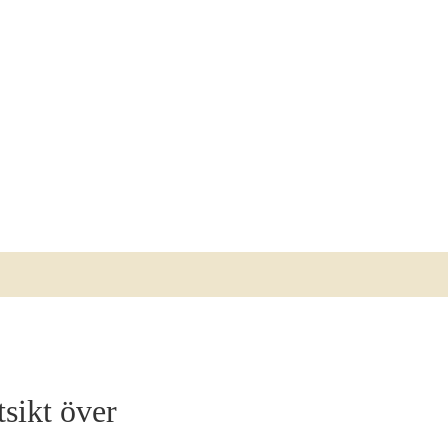
TILLGÄNGLIGHET
KONTAKT
OM HOTEL RIVAL
ÖPPETTIDER
PRESENTKORT
GALLERI
HITTA HIT
PRESS
ARBETA PÅ RIVAL
sikt över