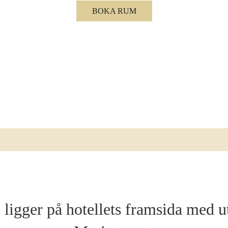
KONFERENSRUM
BOKA RUM
FÖRELÄSNINGAR OCH KVÄLLSEVENT
INTRESSEANMÄLAN
FAKTA A-Ö
igger på hotellets framsida med ut