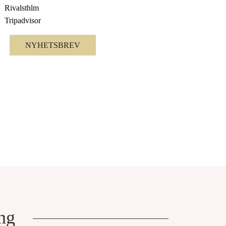
Rivalsthlm
Tripadvisor
NYHETSBREV
ng