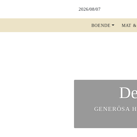
U
BOENDE
MAT &
VÄLKOMMEN
BOKA RUM
BOKA BORD
BOKA SHOW, TEATER, KONSERT
De
FAKTA A-Ö
RIVALBLOGGEN
GENERÖSA H
SHOW