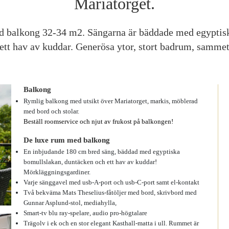
Mariatorget.
 balkong 32-34 m2. Sängarna är bäddade med egyptis
ett hav av kuddar. Generösa ytor, stort badrum, sammet
Balkong
Rymlig balkong med utsikt över Mariatorget, markis, möblerad
med bord och stolar.
Beställ roomservice och njut av frukost på balkongen!
De luxe rum med balkong
En inbjudande 180 cm bred säng, bäddad med egyptiska
bomullslakan, duntäcken och ett hav av kuddar!
Mörkläggningsgardiner.
Varje sänggavel med usb-A-port och usb-C-port samt el-kontakt
Två bekväma Mats Theselius-fåtöljer med bord, skrivbord med
Gunnar Asplund-stol, mediahylla,
Smart-tv blu ray-spelare, audio pro-högtalare
Trägolv i ek och en stor elegant Kasthall-matta i ull. Rummet är