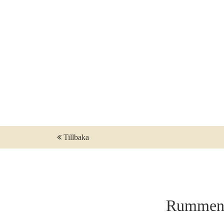
INGET VÄSKFÖRBUD I SALONGEN PÅ
RIVAL
KALENDARIUM – BILJETTER
SALONGSPLAN SHOW
SHOWPAKET STOCKHOLM
BILJETTFRÅGOR
GÅ PÅ SHOW
FÖR PRODUKTIONSBOLAG
Tillbaka
Rummen l