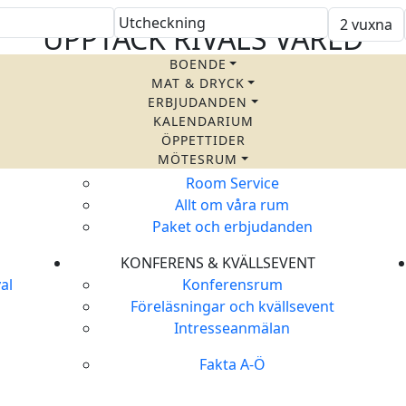
UPPTÄCK RIVALS VÄRLD
BOENDE
BO PÅ RIVAL
MAT & DRYCK
Våra Rum och Sviter
ERBJUDANDEN
Boka Rum
KALENDARIUM
Boka Rum
ÖPPETTIDER
MÖTESRUM
Frukostbuffé
Room Service
Allt om våra rum
Paket och erbjudanden
KONFERENS & KVÄLLSEVENT
al
Konferensrum
Föreläsningar och kvällsevent
Intresseanmälan
Fakta A-Ö