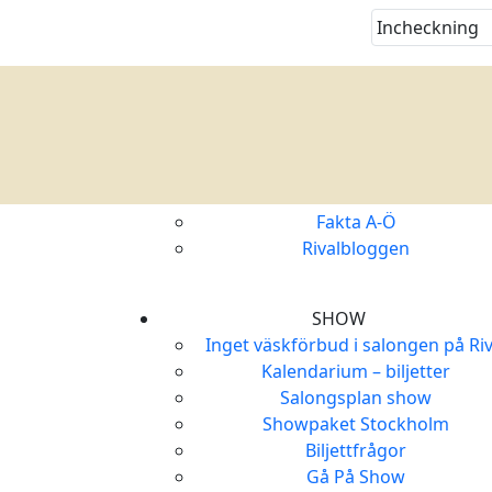
VÄLKOMMEN
Boka Rum
Boka Rum
Boka Bord
Boka show, teater, konsert
Fakta A-Ö
Rivalbloggen
SHOW
Inget väskförbud i salongen på Riv
Kalendarium – biljetter
Salongsplan show
Showpaket Stockholm
Biljettfrågor
Gå På Show