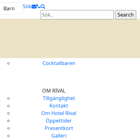
Sök
MAT & DRYCK
Tavernan
Frukost externa gäster
Boka bord
Watson’s Bar
Cocktailbaren
OM RIVAL
Tillgänglighet
Kontakt
Om Hotel Rival
Öppettider
Presentkort
Galleri