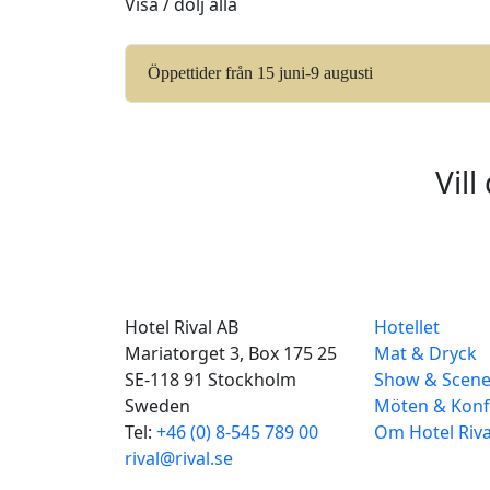
Visa / dölj alla
Öppettider från 15 juni-9 augusti
Vil
Hotel Rival AB
Hotellet
Mariatorget 3, Box 175 25
Mat & Dryck
SE-118 91 Stockholm
Show & Scen
Sweden
Möten & Konf
Tel:
+46 (0) 8-545 789 00
Om Hotel Riva
rival@rival.se