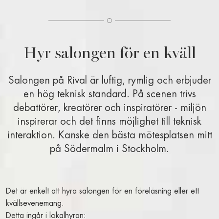
BOKA RUM
BOKA BORD
BOKA SHOW, TEATER, KONSERT
FAKTA A-Ö
Hyr salongen för en kväll
RIVALBLOGGEN
Salongen på Rival är luftig, rymlig och erbjuder
BO PÅ RIVAL
en hög teknisk standard. På scenen trivs
debattörer, kreatörer och inspiratörer - miljön
VÅRA RUM OCH SVITER
inspirerar och det finns möjlighet till teknisk
BOKA RUM
interaktion. Kanske den bästa mötesplatsen mitt
FRUKOSTBUFFÉ
på Södermalm i Stockholm.
ROOM SERVICE
ALLT OM VÅRA RUM
PAKET OCH ERBJUDANDEN
Det är enkelt att hyra salongen för en föreläsning eller ett
MAT & DRYCK
kvällsevenemang.
Detta ingår i lokalhyran: