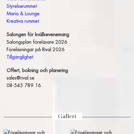
Styrelserummet
KONFERENSRUM
Maria & Lounge
FÖRELÄSNINGAR OCH KVÄLLSEVENT
Kreativa rummet
INTRESSEANMÄLAN
Salongen för kvällsevenemang
Salongsplan föreläsare 2026
OM RIVAL
Föreläsningar på Rival 2026
TILLGÄNGLIGHET
Tillgänglighet
KONTAKT
Offert, bokning och planering
OM HOTEL RIVAL
sales@rival.se
ÖPPETTIDER
08-545 789 16
PRESENTKORT
GALLERI
HITTA HIT
PRESS
Galleri
ARBETA PÅ RIVAL