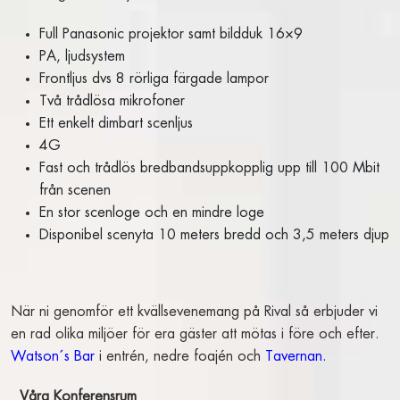
TAVERNAN
FRUKOST EXTERNA GÄSTER
Full Panasonic projektor samt bildduk 16×9
PA, ljudsystem
BOKA BORD
Frontljus dvs 8 rörliga färgade lampor
WATSON’S BAR
Två trådlösa mikrofoner
COCKTAILBAREN
Ett enkelt dimbart scenljus
4G
SHOW
Fast och trådlös bredbandsuppkopplig upp till 100 Mbit
från scenen
INGET VÄSKFÖRBUD I SALONGEN PÅ RIVAL
En stor scenloge och en mindre loge
KALENDARIUM – BILJETTER
Disponibel scenyta 10 meters bredd och 3,5 meters djup
SALONGSPLAN SHOW
SHOWPAKET STOCKHOLM
BILJETTFRÅGOR
När ni genomför ett kvällsevenemang på Rival så erbjuder vi
GÅ PÅ SHOW
en rad olika miljöer för era gäster att mötas i före och efter.
FÖR PRODUKTIONSBOLAG
Watson´s
Bar
i entrén, nedre foajén och
Tavernan.
KONFERENS & KVÄLLSEVENT
Våra Konferensrum