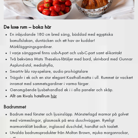
TAVERNAN
FRUKOST EXTERNA GÄSTER
BOKA BORD
De luxe rum – boka här
WATSON’S BAR
En inbjudande 180 cm bred säng, bäddad med egyptiska
COCKTAILBAREN
bomullslakan, duntäcken och ett hav av kuddar!
Mörkläggningsgardiner.
SHOW
I varje sänggavel finns usb-A-port och usb-C-port samt el-kontakt
Två bekväma Mats Theselius-fåtöljer med bord, skrivbord med Gunnar
Asplund-stol, mediahylla,
INGET VÄSKFÖRBUD I SALONGEN PÅ RIVAL
Smart-tv blu ray-spelare, audio pro-högtalare
KALENDARIUM – BILJETTER
Trägolv i ek och en stor elegant Kasthall-matta i ull. Rummet är vackert
inramat med sammetsgardiner i varma färger.
SALONGSPLAN SHOW
Genomgående ljusbehandlad ek i i alla paneler och skåp.
SHOWPAKET STOCKHOLM
Allt om Rivals hotellrum
här
BILJETTFRÅGOR
Badrummet
GÅ PÅ SHOW
Badrum med fönster och ljusinsläpp. Mönsterlagd marmor på golvet
FÖR PRODUKTIONSBOLAG
med värmeslingor, glasmosik på ena duschväggen. Rymligt
marmorinklätt badkar, inglasad duschdel, handfat och toalett.
Utvalda badrumsprodukter från Molton Brown, mjuka morgonrockar,
KONFERENS & KVÄLLSEVENT