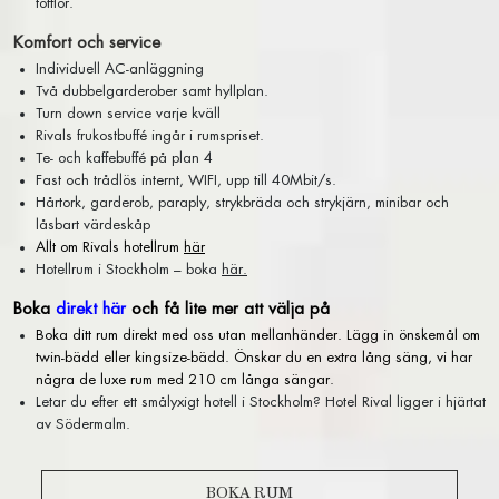
tofflor.
KONFERENSRUM
Komfort och service
FÖRELÄSNINGAR OCH KVÄLLSEVENT
Individuell AC-anläggning
Två dubbelgarderober samt hyllplan.
INTRESSEANMÄLAN
Turn down service varje kväll
Rivals frukostbuffé ingår i rumspriset.
OM RIVAL
Te- och kaffebuffé på plan 4
Fast och trådlös internt, WIFI, upp till 40Mbit/s.
Hårtork, garderob, paraply, strykbräda och strykjärn, minibar och
TILLGÄNGLIGHET
låsbart värdeskåp
KONTAKT
Allt om Rivals hotellrum
här
Hotellrum i Stockholm – boka
här.
OM HOTEL RIVAL
ÖPPETTIDER
Boka
direkt här
och få lite mer att välja på
PRESENTKORT
Boka ditt rum direkt med oss utan mellanhänder. Lägg in önskemål om
twin-bädd eller kingsize-bädd. Önskar du en extra lång säng, vi har
GALLERI
några de luxe rum med 210 cm långa sängar.
HITTA HIT
Letar du efter ett smålyxigt hotell i Stockholm? Hotel Rival ligger i hjärtat
av Södermalm.
PRESS
ARBETA PÅ RIVAL
BOKA RUM