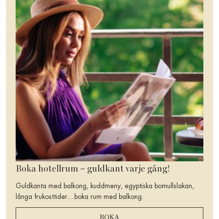
Boka hotellrum – guldkant varje gång!
Guldkanta med balkong, kuddmeny, egyptiska bomullslakan,
långa frukosttider…boka rum med balkong.
BOKA