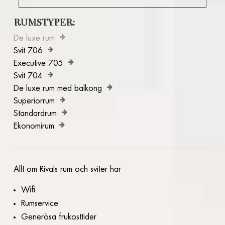
FAKTA A-Ö
RUMSTYPER:
De luxe rum
Svit 706
Executive 705
Svit 704
De luxe rum med balkong
Superiorrum
Standardrum
Ekonomirum
Allt om Rivals rum och sviter här
Wifi
Rumservice
Generösa frukosttider