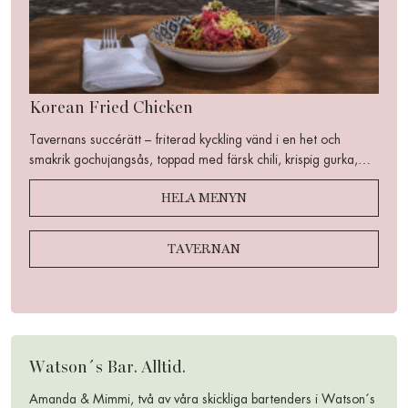
Korean Fried Chicken
Tavernans succérätt – friterad kyckling vänd i en het och
smakrik gochujangsås, toppad med färsk chili, krispig gurka,
rostade sesamfrön och picklad rödlök. En perfekt balans mellan
HELA MENYN
sötma, hetta, syra och krispighet…
TAVERNAN
Watson´s Bar. Alltid.
Amanda & Mimmi, två av våra skickliga bartenders i Watson´s