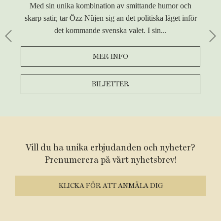
Med sin unika kombination av smittande humor och
skarp satir, tar Özz Nûjen sig an det politiska läget inför
det kommande svenska valet. I sin...
Previous
Ne
MER INFO
BILJETTER
Vill du ha unika erbjudanden och nyheter?
Prenumerera på vårt nyhetsbrev!
KLICKA FÖR ATT ANMÄLA DIG