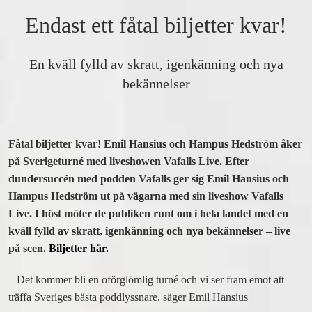
BOKA RUM
Endast ett fåtal biljetter kvar!
BOKA BORD
BOKA SHOW, TEATER, KONSERT
En kväll fylld av skratt, igenkänning och nya
FAKTA A-Ö
bekännelser
RIVALBLOGGEN
BO PÅ RIVAL
Fåtal biljetter kvar! Emil Hansius och Hampus Hedström åker
VÅRA RUM OCH SVITER
på Sverigeturné med liveshowen Vafalls Live.
Efter
BOKA RUM
dundersuccén med podden Vafalls ger sig Emil Hansius och
FRUKOSTBUFFÉ
Hampus Hedström ut på vägarna med sin liveshow Vafalls
ROOM SERVICE
Live. I höst möter de publiken runt om i hela landet med en
kväll fylld av skratt, igenkänning och nya bekännelser – live
ALLT OM VÅRA RUM
på scen.
Biljetter
här.
PAKET OCH ERBJUDANDEN
– Det kommer bli en oförglömlig turné och vi ser fram emot att
MAT & DRYCK
träffa Sveriges bästa poddlyssnare, säger Emil Hansius