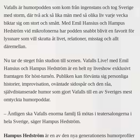
TAVERNAN
Vafalls är humorpodden som kom från ingenstans och tog Sverige
FRUKOST EXTERNA GÄSTER
med storm, där två ack så lika män med så olika liv varje vecka
BOKA BORD
biktar sig om stort och smått. Med Emil Hansius och Hampus
WATSON’S BAR
Hedström vid mikrofonerna har podden snabbt blivit en favorit för
COCKTAILBAREN
lyssnare som vill skratta åt livet, relationer, misstag och allt
däremellan.
SHOW
Nu tar de steget från studion till scenen. Vafalls Live! med Emil
Hansius och Hampus Hedström är en helt ny liveshow exklusivt
INGET VÄSKFÖRBUD I SALONGEN PÅ RIVAL
framtagen för höst-turnén. Publiken kan förvänta sig personliga
KALENDARIUM – BILJETTER
historier, improvisation, oväntade sidospår och den råa,
SALONGSPLAN SHOW
självdistanserade humor som gjort Vafalls till en av Sveriges mest
SHOWPAKET STOCKHOLM
omtyckta humorpoddar.
BILJETTFRÅGOR
GÅ PÅ SHOW
– Äntligen ska Vafalls enorma familj få mötas i teatersalongerna i
FÖR PRODUKTIONSBOLAG
hela Sverige, säger Hampus Hedström.
Hampus Hedström
är en av den nya generationens humorprofiler
KONFERENS & KVÄLLSEVENT