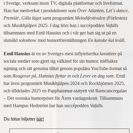
i Sverige, verksam inom TV, digitala plattformar och liveformat.
Han har medverkat i produktioner som
KONFERENSRUM
Över Atlanten
,
Let´s dance
,
Premiär
,
Gilla läget
samt programlett
Melodifestivalen
(Förfesten)
FÖRELÄSNINGAR OCH KVÄLLSEVENT
och
Musikhjälpen
2025. I dag hörs han i succépodden
Vafalls
INTRESSEANMÄLAN
tillsammans med Emil Hansius och i vår ger han sig ut på en
slutsåld soloshow med humorföreställningen
En kanske kul kväll
.
OM RIVAL
Emil Hansius
är en av Sveriges mest inflytelserika kreatörer på
TILLGÄNGLIGHET
sociala medier som gjort sig välkänd för sin humor, träffsäkra
KONTAKT
tajming och sitt genuina tilltal genom populära YouTube-format så
OM HOTEL RIVAL
som
Reagerar på
,
Hansius flyttar in
och
Lever en dag som.
Emil
ÖPPETTIDER
har även programlett Musikhjälpen 2024 och Rockbjörnen 2025,
PRESENTKORT
och tilldelades 2025 en Papphammar-statyett vid Barncancergalan
GALLERI
– Det svenska humorpriset för Årets vardagsskratt. Tillsammans
med Hampus Hedström har han succépodden
Vafalls.
HITTA HIT
PRESS
Du hittar biljetter
här!
ARBETA PÅ RIVAL