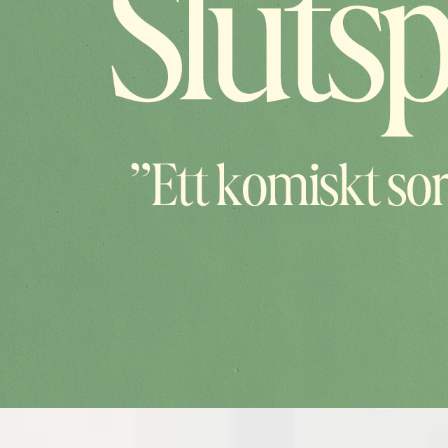
INGET VÄSKFÖRBUD I SALONGEN PÅ RIV
KALENDARIUM – BILJETTER
SALONGSPLAN SHOW
SHOWPAKET STOCKHOLM
BILJETTFRÅGOR
GÅ PÅ SHOW
FÖR PRODUKTIONSBOLAG