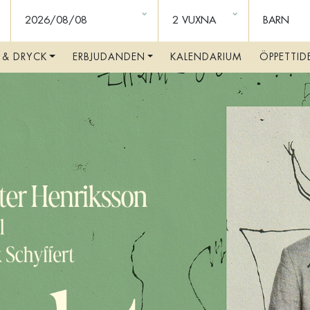
PPTÄCK RIVALS VÄR
 & DRYCK
ERBJUDANDEN
KALENDARIUM
ÖPPETTID
BO PÅ RIVAL
VÅRA RUM OCH SVITER
BOKA RUM
FRUKOSTBUFFÉ
ROOM SERVICE
ALLT OM VÅRA RUM
PAKET OCH ERBJUDANDEN
KONFERENS & KVÄLLSEVENT