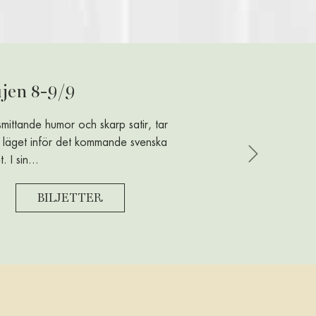
jen 8-9/9
mittande humor och skarp satir, tar
a läget inför det kommande svenska
. I sin...
Next
BILJETTER