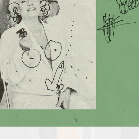
TILLGÄNGLIGHET
KONTAKT
OM HOTEL RIVAL
ÖPPETTIDER
PRESENTKORT
GALLERI
HITTA HIT
PRESS
ARBETA PÅ RIVAL