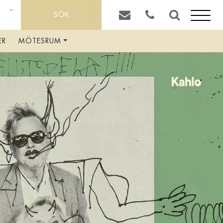
SÖK
LD
ER
MÖTESRUM
MAT & DRYCK
TAVERNAN
FRUKOST EXTERNA GÄSTER
BOKA BORD
WATSON’S BAR
COCKTAILBAREN
OM RIVAL