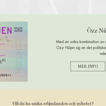
Özz Nû
Med sin unika kombination av s
Özz Nûjen sig an det politisk
valet
MER INFO
Vill du ha unika erbjudanden och nyheter?