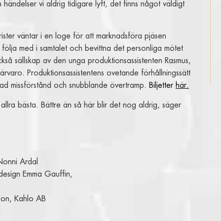
händelser vi aldrig tidigare lyft, det finns något väldigt
rister väntar i en loge för att marknadsföra pjäsen
år följa med i samtalet och bevittna det personliga mötet
kså sällskap av den unga produktionsassistenten Rasmus,
 närvaro. Produktionsassistentens ovetande förhållningssätt
 en rad missförstånd och snubblande övertramp.
Biljetter
här.
t allra bästa. Bättre än så här blir det nog aldrig, säger
 Nonni Ardal
mdesign Emma Gauffin,
son, Kahlo AB