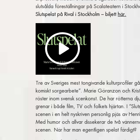
slutsålda föreställningar på Scalateatern i Stock
Slutspelat på Rival i Stockholm – biljett
här.
Tre av Sveriges mest tongivande kulturprofiler går
komiskt sorgearbete”. Marie Göranzon och Kriste
röster inom svensk scenkonst. De har rötterna d
grenar i både film, TV och folkets hjärtan. I ”Sl
scenen i en helt nyskriven personlig pjäs av Henri
Med humor och allvar dissekerar de två vännerna h
scenen. När har man egentligen spelat färdigt?