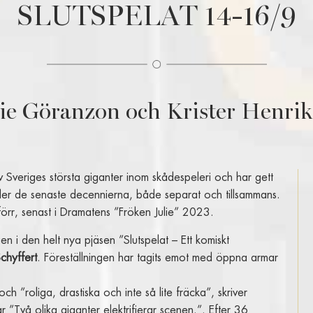
SLUTSPELAT 14-16/9
ie Göranzon och Krister Henrik
 Sveriges största giganter inom skådespeleri och har gett
nder de senaste decennierna, både separat och tillsammans.
örr, senast i Dramatens ”Fröken Julie” 2023.
 i den helt nya pjäsen ”Slutspelat – Ett komiskt
chyffert
. Föreställningen har tagits emot med öppna armar
 ”roliga, drastiska och inte så lite fräcka”, skriver
”Två olika giganter elektrifierar scenen.”. Efter 36