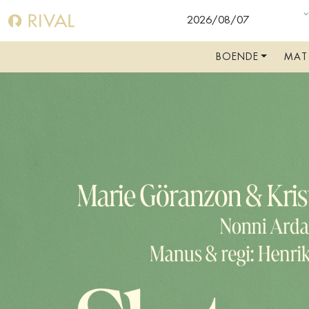
U
BOENDE
MAT
VÄLKOMMEN
BOKA RUM
BOKA BORD
BOKA SHOW, TEATER, KONSERT
FAKTA A-Ö
RIVALBLOGGEN
SHOW