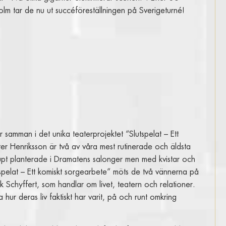
holm tar de nu ut succéföreställningen på Sverigeturné!
 samman i det unika teaterprojektet “Slutspelat – Ett
r Henriksson är två av våra mest rutinerade och äldsta
jupt planterade i Dramatens salonger men med kvistar och
utspelat – Ett komiskt sorgearbete” möts de två vännerna på
k Schyffert, som handlar om livet, teatern och relationer.
ur deras liv faktiskt har varit, på och runt omkring