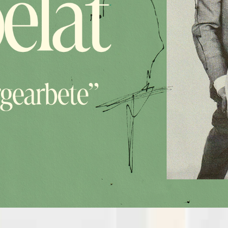
AL
KONFERENSRUM
FÖRELÄSNINGAR OCH KVÄLLSEVENT
INTRESSEANMÄLAN
FAKTA A-Ö