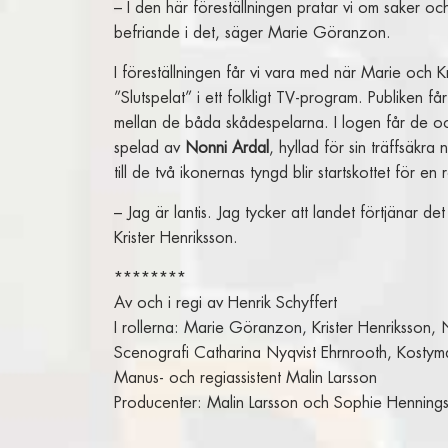
– I den här föreställningen pratar vi om saker och 
befriande i det, säger Marie Göranzon.
I föreställningen får vi vara med när Marie och K
”Slutspelat” i ett folkligt TV-program. Publiken f
mellan de båda skådespelarna. I logen får de oc
spelad av
Nonni Ardal
, hyllad för sin träffsäkra
till de två ikonernas tyngd blir startskottet för
– Jag är lantis. Jag tycker att landet förtjänar de
Krister Henriksson.
********
Av och i regi av Henrik Schyffert
I rollerna: Marie Göranzon, Krister Henriksson,
Scenografi Catharina Nyqvist Ehrnrooth, Kosty
Manus- och regiassistent Malin Larsson
Producenter: Malin Larsson och Sophie Henning