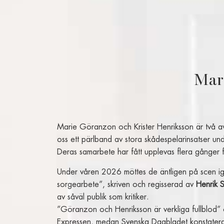
Mar
Marie Göranzon och Krister Henriksson är två av
oss ett pärlband av stora skådespelarinsatser u
Deras samarbete har fått upplevas flera gånger f
Under våren 2026 möttes de äntligen på scen igen
sorgearbete”, skriven och regisserad av
Henrik S
av såväl publik som kritiker.
”Göranzon och Henriksson är verkliga fullblod” och
Expressen, medan Svenska Dagbladet konstaterar 