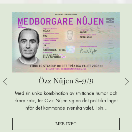
FAKTA A-Ö
Özz Nûjen 8-9/9
Previous
Ne
Med sin unika kombination av smittande humor och
skarp satir, tar Özz Nûjen sig an det politiska läget
inför det kommande svenska valet. I sin...
MER INFO