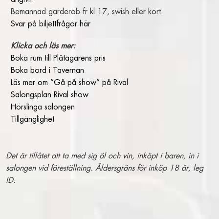
Bemannad garderob fr kl 17, swish eller kort.
KONFERENSRUM
Svar på biljettfrågor här
FÖRELÄSNINGAR OCH KVÄLLSEVENT
INTRESSEANMÄLAN
Klicka och läs mer:
Boka rum till Plåtägarens pris
OM RIVAL
Boka bord i Tavernan
Läs mer om ”Gå på show” på Rival
TILLGÄNGLIGHET
Salongsplan Rival show
KONTAKT
Hörslinga salongen
Tillgänglighet
OM HOTEL RIVAL
ÖPPETTIDER
PRESENTKORT
Det är tillåtet att ta med sig öl och vin, inköpt i baren, in i
GALLERI
salongen vid föreställning. Åldersgräns för inköp 18 år, leg
HITTA HIT
ID.
PRESS
ARBETA PÅ RIVAL