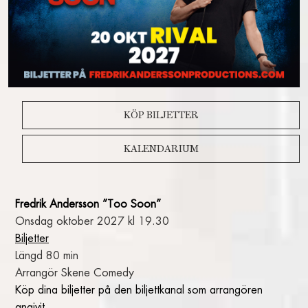
TAVERNAN
FRUKOST EXTERNA GÄSTER
BOKA BORD
WATSON’S BAR
COCKTAILBAREN
KÖP BILJETTER
SHOW
KALENDARIUM
INGET VÄSKFÖRBUD I SALONGEN PÅ RIVAL
KALENDARIUM – BILJETTER
SALONGSPLAN SHOW
Fredrik Andersson ”Too Soon”
SHOWPAKET STOCKHOLM
Onsdag oktober 2027 kl 19.30
BILJETTFRÅGOR
Biljetter
GÅ PÅ SHOW
Längd 80 min
FÖR PRODUKTIONSBOLAG
Arrangör Skene Comedy
Köp dina biljetter på den biljettkanal som arrangören
KONFERENS & KVÄLLSEVENT
angivit.