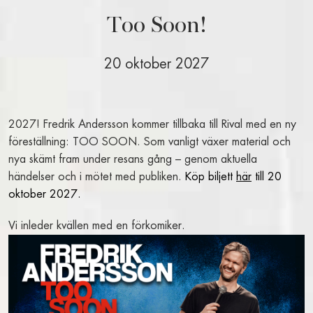
BOKA RUM
Too Soon!
BOKA BORD
BOKA SHOW, TEATER, KONSERT
20 oktober 2027
FAKTA A-Ö
RIVALBLOGGEN
BO PÅ RIVAL
2027! Fredrik Andersson kommer tillbaka till Rival med en ny
föreställning: TOO SOON. Som vanligt växer material och
VÅRA RUM OCH SVITER
nya skämt fram under resans gång – genom aktuella
BOKA RUM
händelser och i mötet med publiken.
Köp biljett
här
till 20
FRUKOSTBUFFÉ
oktober 2027.
ROOM SERVICE
Vi inleder kvällen med en förkomiker.
ALLT OM VÅRA RUM
PAKET OCH ERBJUDANDEN
MAT & DRYCK