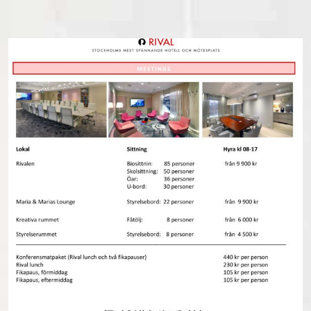
BOKA RUM
BOKA BORD
BOKA SHOW, TEATER, KONSERT
FAKTA A-Ö
RIVALBLOGGEN
BO PÅ RIVAL
VÅRA RUM OCH SVITER
BOKA RUM
FRUKOSTBUFFÉ
ROOM SERVICE
ALLT OM VÅRA RUM
PAKET OCH ERBJUDANDEN
MAT & DRYCK