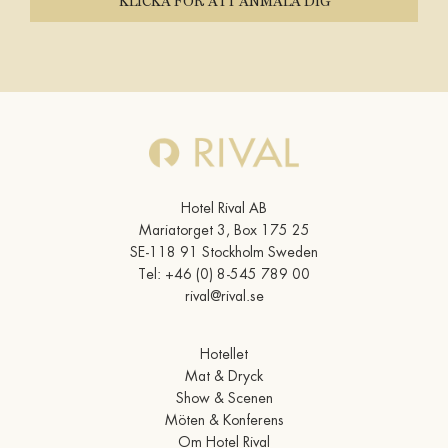
KLICKA FÖR ATT ANMÄLA DIG
KONFERENSRUM
FÖRELÄSNINGAR OCH KVÄLLSEVENT
INTRESSEANMÄLAN
OM RIVAL
TILLGÄNGLIGHET
Hotel Rival AB
KONTAKT
Mariatorget 3, Box 175 25
OM HOTEL RIVAL
SE-118 91 Stockholm Sweden
ÖPPETTIDER
Tel:
+46 (0) 8-545 789 00
rival@rival.se
PRESENTKORT
GALLERI
Hotellet
HITTA HIT
Mat & Dryck
PRESS
Show & Scenen
ARBETA PÅ RIVAL
Möten & Konferens
Om Hotel Rival