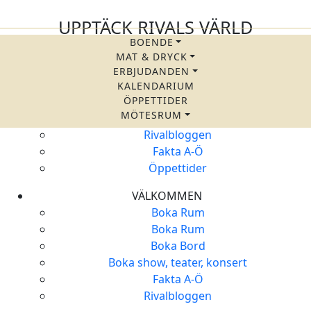
UPPTÄCK RIVALS VÄRLD
BOENDE
SNABBLÄNKAR
MAT & DRYCK
Boende
ERBJUDANDEN
Mat & Dryck
KALENDARIUM
Paket och erbjudanden
ÖPPETTIDER
MÖTESRUM
Kalendarium
Rivalbloggen
Fakta A-Ö
Öppettider
VÄLKOMMEN
Boka Rum
Boka Rum
Boka Bord
Boka show, teater, konsert
Fakta A-Ö
Rivalbloggen